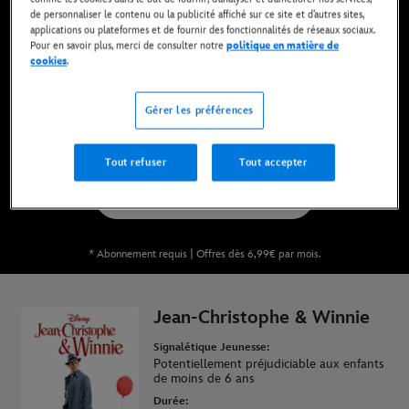
de personnaliser le contenu ou la publicité affiché sur ce site et d’autres sites,
applications ou plateformes et de fournir des fonctionnalités de réseaux sociaux.
Pour en savoir plus, merci de consulter notre
politique en matière de
Maintenant disponible sur Disney+* et en DVD,
cookies
.
Blu-Ray et achat digital
Gérer les préférences
REGARDER SUR DISNEY+
Tout refuser
Tout accepter
ACHETER LE FILM
* Abonnement requis | Offres dès 6,99€ par mois.
Jean-Christophe & Winnie
Signalétique Jeunesse:
Potentiellement préjudiciable aux enfants
de moins de 6 ans
Durée: