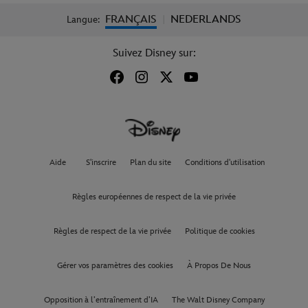
FRANÇAIS
NEDERLANDS
Langue:
|
Suivez Disney sur:
Aide
S'inscrire
Plan du site
Conditions d'utilisation
Règles européennes de respect de la vie privée
Règles de respect de la vie privée
Politique de cookies
Gérer vos paramètres des cookies
À Propos De Nous
Opposition à l’entraînement d’IA
The Walt Disney Company