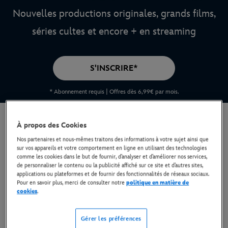
Nouvelles productions originales, grands films,
séries cultes et encore + en streaming
S'INSCRIRE*
* Abonnement requis | Offres dès 6,99€ par mois.
Tout ce qu'il faut savoir à
À propos des Cookies
propos de Disney+
Nos partenaires et nous-mêmes traitons des informations à votre sujet ainsi que
sur vos appareils et votre comportement en ligne en utilisant des technologies
comme les cookies dans le but de fournir, d’analyser et d’améliorer nos services,
de personnaliser le contenu ou la publicité affiché sur ce site et d’autres sites,
applications ou plateformes et de fournir des fonctionnalités de réseaux sociaux.
Disney+ réunit les meilleures histoires des
Pour en savoir plus, merci de consulter notre
politique en matière de
cookies
.
univers Disney, Pixar, Marvel, Star Wars,
National Geographic, Hulu et bien + dans une
Gérer les préférences