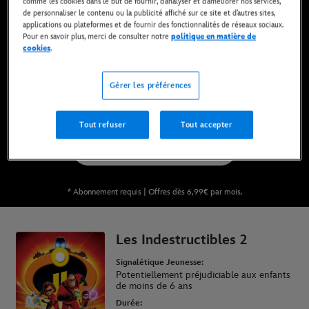
comme les cookies dans le but de fournir, d’analyser et d’améliorer nos services,
de personnaliser le contenu ou la publicité affiché sur ce site et d’autres sites,
applications ou plateformes et de fournir des fonctionnalités de réseaux sociaux.
Pour en savoir plus, merci de consulter notre
politique en matière de
Maintenant disponible sur Disney+* et en DVD,
cookies
.
Blu-Ray et achat digital
Gérer les préférences
REGARDER SUR DISNEY+
Tout refuser
Tout accepter
ACHETER LE FILM
* Abonnement requis | Offres dès 6,99€ par mois.
Les Indestructibles 2
Signalétique Jeunesse:
Potentiellement préjudiciable aux enfants
de moins de 6 ans
Durée: