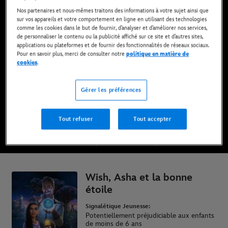
Nos partenaires et nous-mêmes traitons des informations à votre sujet ainsi que
sur vos appareils et votre comportement en ligne en utilisant des technologies
comme les cookies dans le but de fournir, d’analyser et d’améliorer nos services,
Maintenant disponible sur Disney+* et en DVD,
de personnaliser le contenu ou la publicité affiché sur ce site et d’autres sites,
Blu-Ray et achat digital
applications ou plateformes et de fournir des fonctionnalités de réseaux sociaux.
Pour en savoir plus, merci de consulter notre
politique en matière de
cookies
.
REGARDER SUR DISNEY+
Gérer les préférences
ACHETER LE FILM
Tout refuser
Tout accepter
* Abonnement requis | Offres dès 6,99€ par mois.
Wish, Asha et la bonne
étoile
Signalétique Jeunesse:
Potentiellement préjudiciable aux enfants
de moins de 6 ans