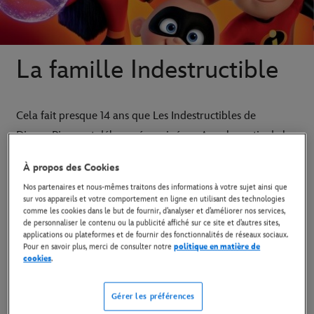
La famille Indestructible
Cela fait presque 14 ans que Les Indestructibles de
Disney•Pixar ont débarqué au cinéma. Avec la sortie de la
suite, c'est le moment idéal de refaire connaissance avec
À propos des Cookies
cette famille de Supers.
Nos partenaires et nous-mêmes traitons des informations à votre sujet ainsi que
sur vos appareils et votre comportement en ligne en utilisant des technologies
comme les cookies dans le but de fournir, d’analyser et d’améliorer nos services,
Afin de vous rappeler ce qu'on aime le plus chez la famille
de personnaliser le contenu ou la publicité affiché sur ce site et d’autres sites,
Indestructibles et de vous préparer à la sortie du film
Les
applications ou plateformes et de fournir des fonctionnalités de réseaux sociaux.
Pour en savoir plus, merci de consulter notre
politique en matière de
Indestructibles 2
, nous avons dressé une liste qui
cookies
.
récapitule tout ce qu'il faut savoir sur la famille de Supers,
pouvoirs compris.
Gérer les préférences