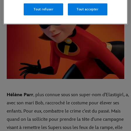
Tout refuser
Tout accepter
Hélène Parr
, plus connue sous son super-nom d'Elastigirl, a,
avec son mari Bob, raccroché le costume pour élever ses
enfants. Pour eux, combattre le crime c'est du passé. Mais
quand on la sollicite pour prendre la tête d'une campagne
visant à remettre les Supers sous les feux de la rampe, elle